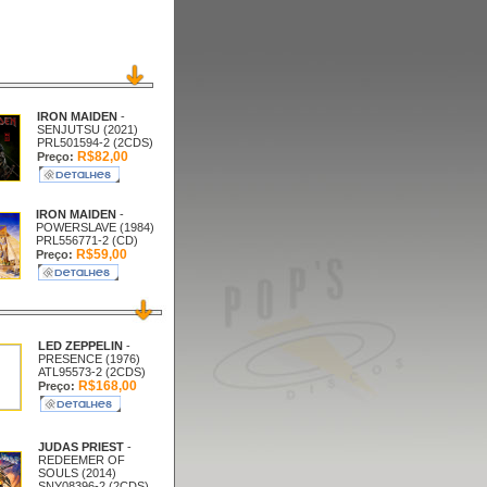
IRON MAIDEN
-
SENJUTSU (2021)
PRL501594-2 (2CDS)
R$82,00
Preço:
IRON MAIDEN
-
POWERSLAVE (1984)
PRL556771-2 (CD)
R$59,00
Preço:
LED ZEPPELIN
-
PRESENCE (1976)
ATL95573-2 (2CDS)
R$168,00
Preço:
JUDAS PRIEST
-
REDEEMER OF
SOULS (2014)
SNY08396-2 (2CDS)