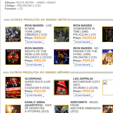
Gênero:
ROCK INTER. - HARD / HEAVY
Código :
PRL556766-2 (CD)
Formato :
CD
IRON MAIDEN
- LIVE
IRON MAIDEN
-
IN NEW
SOMEWHERE IN
YORK (1982)
TIME (1986)
CBB58524-2 (CD)
PRL412144-1 (LP)
R$46,00
R$265,00
Preço:
Preço:
IRON MAIDEN
-
IRON MAIDEN
- NO
NIGHTS OF THE
PRAYER FOR THE
DEAD (LIVE 2019)
DYING (1990)
PRL520472-2 (2CDS)
PRL556768-2 (CD)
R$82,00
R$59,00
Preço:
Preço:
SCORPIONS
-
LED ZEPPELIN
-
SUPER ROCK (LIVE
MOTHERSHIP (CPLT
1984)
2007)
COQ53338-9 (DVD)
ATL95093-2 (2CDS)
R$23,00
R$55,00
Preço:
Preço:
DANILO SINNA
AEROSMITH
- MUSIC
(QUARTETO)
- DIAS
FROM
DE DERROTAS
ANOTHER DIMENSION
& VITORIAS (2013)
(2012)