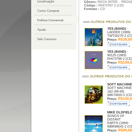
Gênero:
ROCK INTER. - PROG
Código :
RHI73787-2 (CD)
Formato :
CD
YES (BAND)
-
LADDER (1999)
TWT00270-2 (C
R$38,00
Preço:
YES (BAND)
-
90125 (1983)
RHI73796-2 (CD
R$109,0
Preço:
SOFT MACHIN
SOFT MACHINE
1&2 (68-69)
WIK74920-2 (CD
R$140,0
Preço:
MIKE OLDFIEL
SONGS OF
DISTANT
EARTH (1994)
WBR98542-2 (C
R$99,00
Preço: