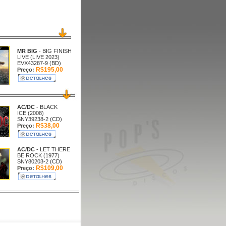
MR BIG
- BIG FINISH
LIVE (LIVE 2023)
EVX43287-9 (BD)
R$195,00
Preço:
AC/DC
- BLACK
ICE (2008)
SNY39238-2 (CD)
R$38,00
Preço:
AC/DC
- LET THERE
BE ROCK (1977)
SNY80203-2 (CD)
R$109,00
Preço: