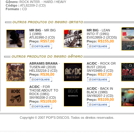
Gênero:
ROCK INTER. - HARD / HEAVY
Código :
ATL82209-2 (CD)
Formato :
CD
MR BIG
- MR BIG
MR BIG
- LEAN
1 (1989)
INTO IT (1991)
ATL81990-2 (CD)
EVX13959-2 (2CDS)
R$57,00
R$155,00
Preço:
Preço:
ABRAMIS BRAMA
-
AC/DC
- ROCK OR
TUSEN AR (2018)
BUST (2014)
HEL332216-2 (CD)
SNY03485-2 (CD)
R$36,00
R$27,00
Preço:
Preço:
AC/DC
- FOR
AC/DC
- BACK IN
THOSE ABOUT TO
BLACK (1980)
ROCK (1981)
SNY80207-2 (CD)
SNY80208-2 (CD)
R$109,00
Preço:
R$109,00
Preço:
Copyright © 2007 POP'S DISCOS. Todos os direitos reservados.