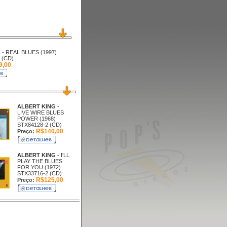
L
- REAL BLUES (1997)
 (CD)
9,00
ALBERT KING
-
LIVE WIRE BLUES
POWER (1968)
STX84128-2 (CD)
R$140,00
Preço:
ALBERT KING
- I'LL
PLAY THE BLUES
FOR YOU (1972)
STX33716-2 (CD)
R$125,00
Preço: