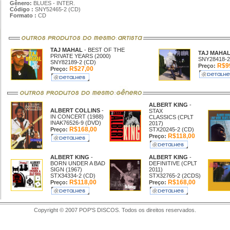
Gênero:
BLUES - INTER.
Código :
SNY52465-2 (CD)
Formato :
CD
TAJ MAHAL
- BEST OF THE
TAJ MAHA
PRIVATE YEARS (2000)
SNY28418-2
SNY82189-2 (CD)
R$9
Preço:
R$27,00
Preço:
ALBERT KING
-
ALBERT COLLINS
-
STAX
IN CONCERT (1988)
CLASSICS (CPLT
INAK76526-9 (DVD)
2017)
R$168,00
Preço:
STX20245-2 (CD)
R$118,00
Preço:
ALBERT KING
-
ALBERT KING
-
BORN UNDER A BAD
DEFINITIVE (CPLT
SIGN (1967)
2011)
STX34334-2 (CD)
STX32765-2 (2CDS)
R$118,00
R$168,00
Preço:
Preço:
Copyright © 2007 POP'S DISCOS. Todos os direitos reservados.