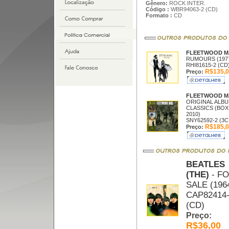
Gênero:
ROCK INTER.
Código :
WBR94063-2 (CD)
Formato :
CD
FLEETWOOD 
RUMOURS (197
RHI81615-2 (CD
R$135,0
Preço:
FLEETWOOD 
ORIGINAL ALB
CLASSICS (BOX
2010)
SNY62592-2 (3C
R$185,0
Preço:
BEATLES
(THE)
- F
SALE (196
CAP82414
(CD)
Preço:
R$36,00