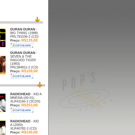
DURAN DURAN
-
BIG THING (1988)
PRL791536-2 (CD)
R$135,00
Preço:
DURAN DURAN
-
SEVEN & THE
RAGGED TIGER
(1983)
PRL584811-2 (CD)
R$109,00
Preço:
RADIOHEAD
- KID A
MNESIA (00-01)
XLR41166-2 (3CDS)
R$203,00
Preço:
RADIOHEAD
- KID
A (2000)
XLR40782-2 (CD)
R$140,00
Preço: