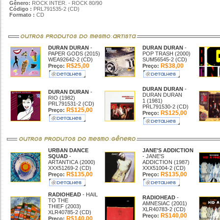
Gênero:
ROCK INTER. - ROCK 80/90
Código :
PRL791535-2 (CD)
Formato :
CD
DURAN DURAN
-
DURAN DURAN
-
PAPER GODS (2015)
POP TRASH (2000)
WEA92642-2 (CD)
SUM56545-2 (CD)
R$25,00
R$38,00
Preço:
Preço:
DURAN DURAN
-
DURAN DURAN
-
DURAN DURAN
RIO (1982)
1 (1981)
PRL791531-2 (CD)
PRL791530-2 (CD)
R$125,00
Preço:
R$125,00
Preço:
URBAN DANCE
JANE'S ADDICTION
SQUAD
-
- JANE'S
ARTANTICA (2000)
ADDICTION (1987)
XXX51269-2 (CD)
XXX51004-2 (CD)
R$135,00
R$135,00
Preço:
Preço:
RADIOHEAD
- HAIL
RADIOHEAD
-
TO THE
AMNESIAC (2001)
THIEF (2003)
XLR40783-2 (CD)
XLR40785-2 (CD)
R$140,00
Preço:
R$140,00
Preço: