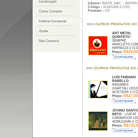
Gênero:
INSTR. NAC. - INSTR
Código :
VLS21264-2 (CD)
Formato :
CD
ART METAL
QUINTETO
-
SEMPRE
ANACLETO (199
KRP00123-2 (CD
R$29,00
Preço:
LUIS FABIANO
RABELLO
-
RADAMES
GNATTALI (2013
ACR73039-2 (CD
R$27,00
Preço:
JOVINO SANTO
NETO
- LIVE AT
CARAMOOR (20
ADMU11046-2 (
R$135,0
Preço: