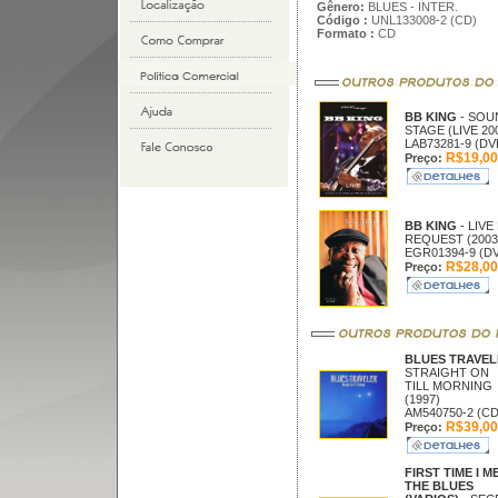
Gênero:
BLUES - INTER.
Código :
UNL133008-2 (CD)
Formato :
CD
BB KING
- SOU
STAGE (LIVE 20
LAB73281-9 (DV
R$19,00
Preço:
BB KING
- LIVE
REQUEST (2003
EGR01394-9 (D
R$28,00
Preço:
BLUES TRAVE
STRAIGHT ON
TILL MORNING
(1997)
AM540750-2 (CD
R$39,00
Preço:
FIRST TIME I M
THE BLUES