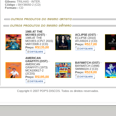
Gênero:
TRILHAS - INTER.
Código :
SNY38050-2 (CD)
Formato :
CD
1985 AT THE
MOVIES (OST)
-
ACLIPSE (OST)
-
1985 AT THE
ECLIPSE (2010)
MOVIES (CPLT 2015)
ATL93024-2 (CD)
VAR72008-2 (CD)
R$17,00
Preço:
R$135,00
Preço:
AMERICAN
GRAFFITI (OST)
-
BAYWATCH (OST)
-
AMERICAN
BAYWATCH (1998)
GRAFFITI (1973)
SM986024-2 (CD)
MCA100617-2
R$19,00
Preço:
(2CDS)
R$195,00
Preço:
Copyright © 2007 POP'S DISCOS. Todos os direitos reservados.