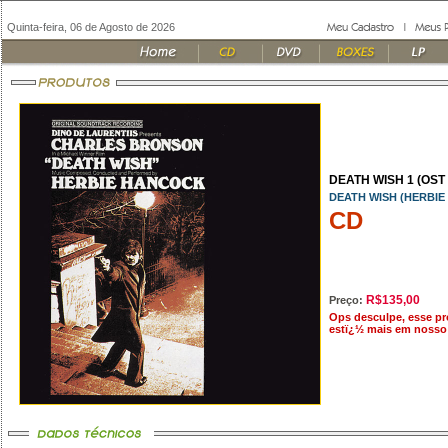
Quinta-feira, 06 de Agosto de 2026
DEATH WISH 1 (OST 
DEATH WISH (HERBI
CD
R$135,00
Preço:
Ops desculpe, esse p
estï¿½ mais em nosso