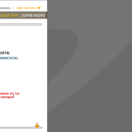
1974)
E HANCOCK)
roduto nï¿½o
 estoque!