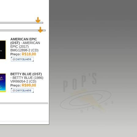
AMERICAN EPIC
(OST)
- AMERICAN
EPIC (2017)
BMG12898-2 (CD)
R$18,00
Preço:
BETTY BLUE (OST)
- BETTY BLUE (1986)
VIR86054-2 (CD)
R$99,00
Preço: