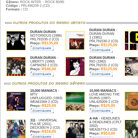
Gênero:
ROCK INTER. - ROCK 80/90
Código :
PRL496239-2 (CD)
Formato :
CD
DURAN DURAN
-
DURAN DURAN
-
DURAN DURAN
NOTORIOUS (1986)
1 (1981)
PRL791535-2 (CD)
PRL791530-2 (CD)
R$135,00
Preço:
R$125,00
Preço:
DURAN DURAN
-
DURAN DURAN
-
LIBERTY (1990)
RIO (1982)
CAP94292-2 (CD)
PRL791531-2 (CD)
R$46,00
R$125,00
Preço:
Preço:
10,000 MANIACS
-
10,000 MANIACS
-
MTV
LOVE AMONG THE
UNPLUGGED (1993)
RUINS (1997)
WEA61569-2 (CD)
UNL425009-2 (CD)
R$25,00
R$25,00
Preço:
Preço:
A-HA
- HEADLINES
311
- UNIVERSAL
& DEADLINES (CPLT
PULSE (2011)
2002)
DECK30574-2 (CD)
WEA26773-2 (CD)
R$18,00
Preço:
R$53,00
Preço: