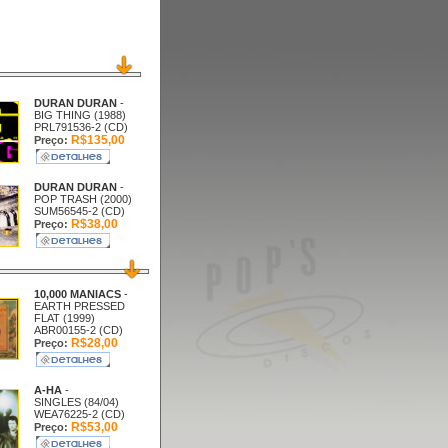
DURAN DURAN
-
BIG THING (1988)
PRL791536-2 (CD)
R$135,00
Preço:
DURAN DURAN
-
POP TRASH (2000)
SUM56545-2 (CD)
R$38,00
Preço:
10,000 MANIACS
-
EARTH PRESSED
FLAT (1999)
ABR00155-2 (CD)
R$28,00
Preço:
A-HA
-
SINGLES (84/04)
WEA76225-2 (CD)
R$53,00
Preço: