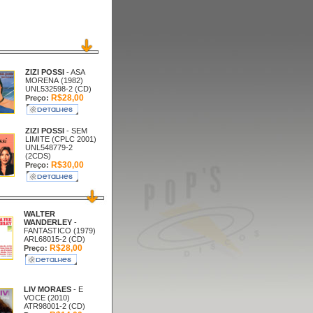
ZIZI POSSI
- ASA
MORENA (1982)
UNL532598-2 (CD)
R$28,00
Preço:
ZIZI POSSI
- SEM
LIMITE (CPLC 2001)
UNL548779-2
(2CDS)
R$30,00
Preço:
WALTER
WANDERLEY
-
FANTASTICO (1979)
ARL68015-2 (CD)
R$28,00
Preço:
LIV MORAES
- E
VOCE (2010)
ATR98001-2 (CD)