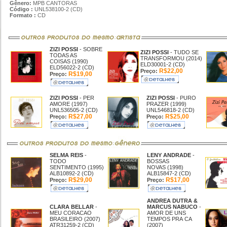
Gênero:
MPB CANTORAS
Código :
UNL538100-2 (CD)
Formato :
CD
ZIZI POSSI
- SOBRE
ZIZI POSSI
- TUDO SE
TODAS AS
TRANSFORMOU (2014)
COISAS (1990)
ELD30001-2 (CD)
ELD56022-2 (CD)
R$22,00
Preço:
R$19,00
Preço:
ZIZI POSSI
- PER
ZIZI POSSI
- PURO
AMORE (1997)
PRAZER (1999)
UNL536505-2 (CD)
UNL546818-2 (CD)
R$27,00
R$25,00
Preço:
Preço:
SELMA REIS
-
LENY ANDRADE
-
TODO
BOSSAS
SENTIMENTO (1995)
NOVAS (1998)
ALB10892-2 (CD)
ALB15847-2 (CD)
R$29,00
R$17,00
Preço:
Preço:
ANDREA DUTRA &
CLARA BELLAR
-
MARCUS NABUCO
-
MEU CORACAO
AMOR DE UNS
BRASILEIRO (2007)
TEMPOS PRA CA
ATR31259-2 (CD)
(2007)