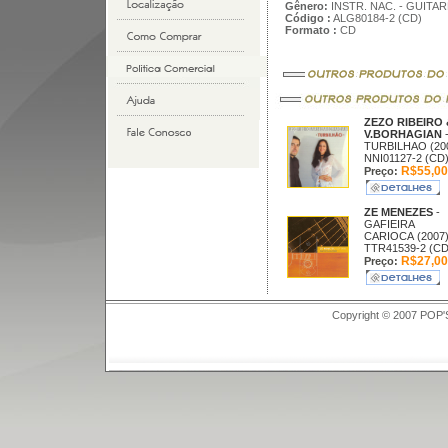
Gênero:
INSTR. NAC. - GUITAR
Código :
ALG80184-2 (CD)
Formato :
CD
ZEZO RIBEIRO 
V.BORHAGIAN
TURBILHAO (20
NNI01127-2 (CD
R$55,00
Preço:
ZE MENEZES
-
GAFIEIRA
CARIOCA (2007
TTR41539-2 (CD
R$27,00
Preço:
Copyright © 2007 POP'S