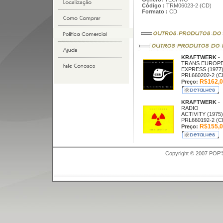
Código :
TRM06023-2 (CD)
Formato :
CD
KRAFTWERK
-
TRANS EUROP
EXPRESS (1977
PRL660202-2 (C
R$162,0
Preço:
KRAFTWERK
-
RADIO
ACTIVITY (1975)
PRL660192-2 (C
R$155,0
Preço:
Copyright © 2007 POP'S