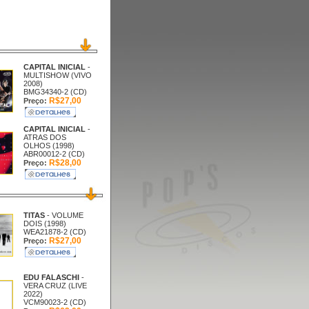
CAPITAL INICIAL
-
MULTISHOW (VIVO
2008)
BMG34340-2 (CD)
R$27,00
Preço:
CAPITAL INICIAL
-
ATRAS DOS
OLHOS (1998)
ABR00012-2 (CD)
R$28,00
Preço:
TITAS
- VOLUME
DOIS (1998)
WEA21878-2 (CD)
R$27,00
Preço:
EDU FALASCHI
-
VERA CRUZ (LIVE
2022)
VCM90023-2 (CD)