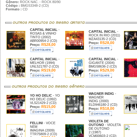
Gênero:
ROCK NAC. - ROCK 80/90
Código :
BMG53348-2 (CD)
Formato :
CD
CAPITAL INICIAL
-
CAPITAL INICIAL
-
ROSAS & VINHO
ROCK IN RIO (2011)
TINTO (2002)
MZA43135-2 (CD)
ABR00954-2 (CD)
R$28,00
Preço:
R$28,00
Preço:
CAPITAL INICIAL
-
CAPITAL INICIAL
-
MELHOR (1994)
GIGANTE (2004)
UNL521787-2 (CD)
BMG58636-2 (CD)
R$19,00
R$29,00
Preço:
Preço:
WAGNER INDIG
-
YO HO DELIC
- YO
WAGNER
HO DELIC (1992)
INDIG (2000)
VLS21429-2 (CD)
ELD946180-2 (CD)
R$15,00
Preço:
R$18,00
Preço:
VIOLETA DE
FELLINI
- VOCE
OUTONO
- VIOLETA
NEM
DE OUTONO
IMAGINA (2009)
2 (1987)
TTR75809-2 (CD)
VCM00603-2 (CD)