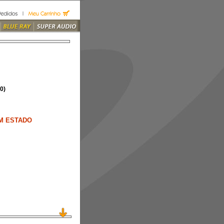
0)
M ESTADO