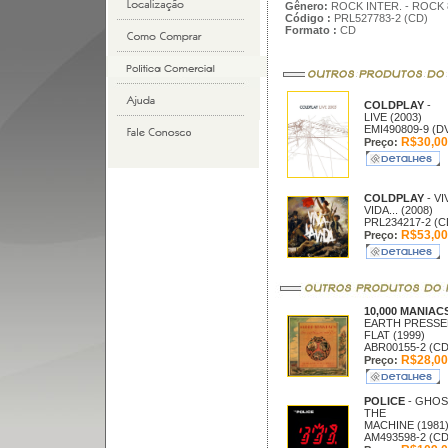
Gênero:
ROCK INTER. - ROCK 
Código :
PRL527783-2 (CD)
Formato :
CD
COLDPLAY
-
LIVE (2003)
EMI490809-9 (D
R$30,00
Preço:
COLDPLAY
- VI
VIDA... (2008)
PRL234217-2 (C
R$53,00
Preço:
10,000 MANIAC
EARTH PRESSE
FLAT (1999)
ABR00155-2 (CD
R$28,00
Preço:
POLICE
- GHOS
THE
MACHINE (1981
AM493598-2 (CD