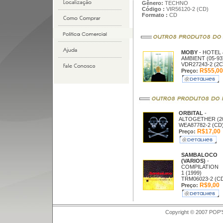
Gênero:
TECHNO
Código :
VIR56120-2 (CD)
Formato :
CD
MOBY
- HOTEL 
AMBIENT (05-93
VDR27243-2 (2
R$55,00
Preço:
ORBITAL
-
ALTOGETHER (2
WEA87782-2 (CD
R$17,00
Preço:
SAMBALOCO
(VARIOS)
-
COMPILATION
1 (1999)
TRM06023-2 (C
R$9,00
Preço:
Copyright © 2007 POP'S