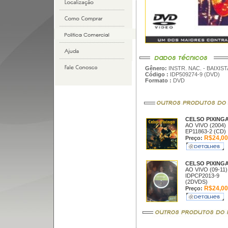
Gênero:
INSTR. NAC. - BAIXIS
Código :
IDP509274-9 (DVD)
Formato :
DVD
CELSO PIXING
AO VIVO (2004)
EP11863-2 (CD)
R$24,00
Preço:
CELSO PIXING
AO VIVO (09-11)
IDPCP2013-9
(2DVDS)
R$24,00
Preço: