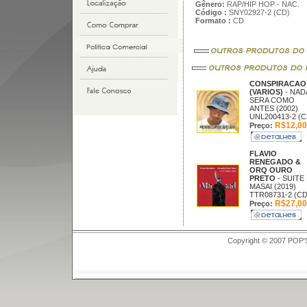
Gênero:
RAP/HIP HOP - NAC.
Código :
SNY02927-2 (CD)
Formato :
CD
CONSPIRACAO
(VARIOS)
- NAD
SERA COMO
ANTES (2002)
UNL200413-2 (C
R$12,00
Preço:
FLAVIO
RENEGADO &
ORQ OURO
PRETO
- SUITE
MASAI (2019)
TTR08731-2 (CD
R$27,00
Preço:
Copyright © 2007 POP'S