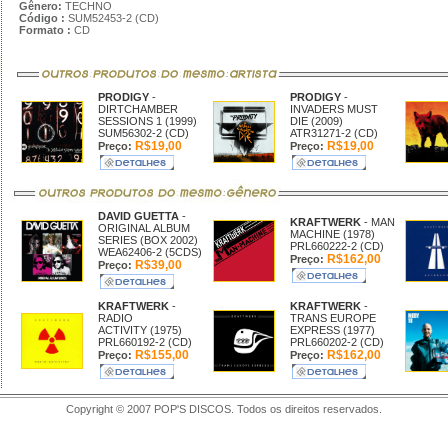
Gênero:
TECHNO
Código :
SUM52453-2 (CD)
Formato :
CD
PRODIGY
-
PRODIGY
-
DIRTCHAMBER
INVADERS MUST
SESSIONS 1 (1999)
DIE (2009)
SUM56302-2 (CD)
ATR31271-2 (CD)
R$19,00
R$19,00
Preço:
Preço:
DAVID GUETTA
-
KRAFTWERK
- MAN
ORIGINAL ALBUM
MACHINE (1978)
SERIES (BOX 2002)
PRL660222-2 (CD)
WEA62406-2 (5CDS)
R$162,00
Preço:
R$39,00
Preço:
KRAFTWERK
-
KRAFTWERK
-
RADIO
TRANS EUROPE
ACTIVITY (1975)
EXPRESS (1977)
PRL660192-2 (CD)
PRL660202-2 (CD)
R$155,00
R$162,00
Preço:
Preço:
Copyright © 2007 POP'S DISCOS. Todos os direitos reservados.