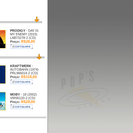
PRODIGY
- DAY IS
MY ENEMY (2015)
LAB73278-2 (CD)
R$28,00
Preço:
KRAFTWERK
-
AUTOBAHN (1974)
PRL966014-2 (CD)
R$118,00
Preço:
MOBY
- 18 (2002)
VIR56120-2 (CD)
R$28,00
Preço: