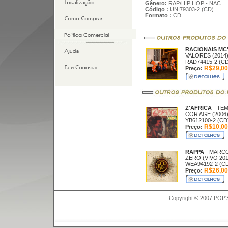
Gênero:
RAP/HIP HOP - NAC.
Código :
UNI79303-2 (CD)
Formato :
CD
RACIONAIS MC
VALORES (2014
RAD74415-2 (CD
R$29,00
Preço:
Z'AFRICA
- TE
COR AGE (2006
YB612100-2 (CD
R$10,00
Preço:
RAPPA
- MARC
ZERO (VIVO 201
WEA94192-2 (C
R$26,00
Preço:
Copyright © 2007 POP'S