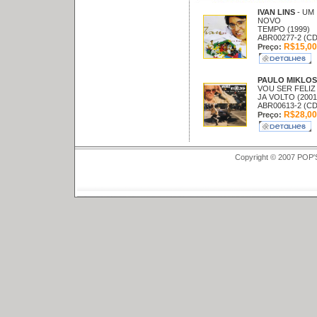
IVAN LINS
- UM
NOVO
TEMPO (1999)
ABR00277-2 (CD
R$15,00
Preço:
PAULO MIKLO
VOU SER FELIZ
JA VOLTO (2001
ABR00613-2 (CD
R$28,00
Preço:
Copyright © 2007 POP'S