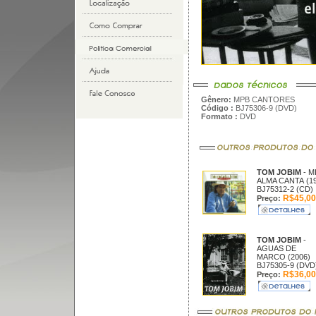
Gênero:
MPB CANTORES
Código :
BJ75306-9 (DVD)
Formato :
DVD
TOM JOBIM
- M
ALMA CANTA (19
BJ75312-2 (CD)
R$45,00
Preço:
TOM JOBIM
-
AGUAS DE
MARCO (2006)
BJ75305-9 (DVD
R$36,00
Preço: