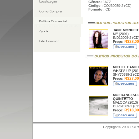
Gênero:
JAZZ
Código :
COJ30050-2 (CD)
Formato :
CD
JANE MONHEI
ME (2001)
IND12009-2 (CD
R$28,00
Preço:
MICHEL CAMI
WHAT'S UP (201
SNY70399-2 (CD
R$27,00
Preço:
MOFRANCESC
QUINTETTO
-
MALOCA (2013)
DLR61309-2 (CD
R$18,00
Preço:
Copyright © 2007 POP'S