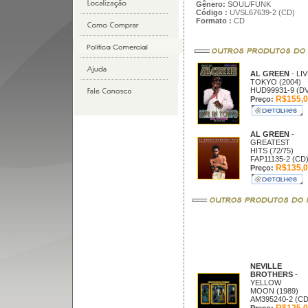
Gênero:
SOUL/FUNK
Código :
UVSL67639-2 (CD)
Formato :
CD
AL GREEN
- LIV
TOKYO (2004)
HUD99931-9 (D
R$155,0
Preço:
AL GREEN
-
GREATEST
HITS (72/75)
FAP11135-2 (CD
R$135,0
Preço:
NEVILLE
BROTHERS
-
YELLOW
MOON (1989)
AM395240-2 (CD