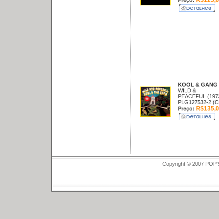
R$125,0
Preço:
KOOL & GANG
WILD &
PEACEFUL (197
PLG127532-2 (C
R$135,0
Preço:
Copyright © 2007 POP'S