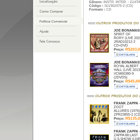
Gênero:
INSTR. INTER. - GUIT
Código :
SLV302475-2 (CD)
Formato :
CD
JOE BONAMA
SPIRIT OF
RORY (LIVE 202
JRAD10212-2
CD+DVD
R$203,0
Preço:
JOE BONAMA
ROYAL ALBERT
HALL (LIVE 2013
VCM00380-9
(2DVDS)
R$45,00
Preço:
FRANK ZAPPA
ZOOT
ALLURES (1976)
ZPR23855-2 (CD
R$135,0
Preço:
FRANK ZAPPA
ZAPPA 88:LAST
U.S.SHOW (LIV