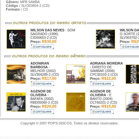
Gênero:
MPB SAMBA
Código :
SLV303804-2 (CD)
Formato :
CD
WILSON DAS NEVES
- SOM
WILSON D
SAGRADO (1996)
O SORTE (2
CID00653-2 (CD)
SLV303792-
R$30,00
R$2
Preço:
Preço:
ADONIRAN
ADRIANA MOREIRA
BARBOSA
-
- DIREITO DE
MELHOR (2002)
SAMBAR (2006)
SLV304289-2 (CD)
CPC00103-2 (CD)
R$17,00
R$22,00
Preço:
Preço:
AGENOR DE
AGENOR DE
OLIVEIRA
-
OLIVEIRA
- E
BAFAFA (2002)
BANTO (2004)
RBD05060-2 (CD)
OLT66201-2 (CD)
R$20,00
R$15,00
Preço:
Preço:
Copyright © 2007 POP'S DISCOS. Todos os direitos reservados.