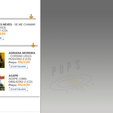
AS NEVES
- SE ME CHAMAR
013)
2 (CD)
9,00
ADRIANA MOREIRA
- CORDAO (2012)
PDS37052-2 (CD)
R$23,00
Preço:
AGEPE
-
AGEPE (1986)
DBSL62352-2 (CD)
R$19,00
Preço: