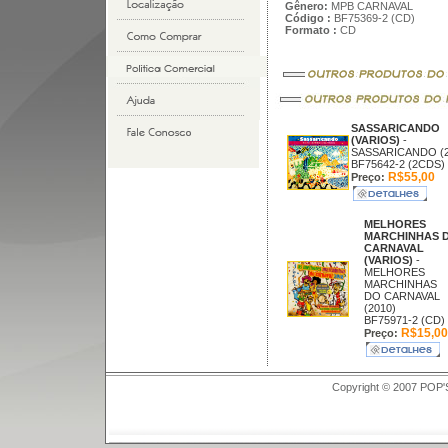
Gênero:
MPB CARNAVAL
Código :
BF75369-2 (CD)
Formato :
CD
SASSARICANDO
(VARIOS)
-
SASSARICANDO (2
BF75642-2 (2CDS)
R$55,00
Preço:
MELHORES
MARCHINHAS 
CARNAVAL
(VARIOS)
-
MELHORES
MARCHINHAS
DO CARNAVAL
(2010)
BF75971-2 (CD)
R$15,00
Preço:
Copyright © 2007 POP'S