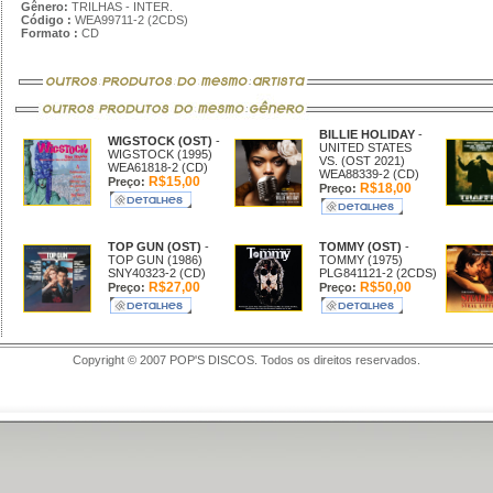
Gênero:
TRILHAS - INTER.
Código :
WEA99711-2 (2CDS)
Formato :
CD
BILLIE HOLIDAY
-
WIGSTOCK (OST)
-
UNITED STATES
WIGSTOCK (1995)
VS. (OST 2021)
WEA61818-2 (CD)
WEA88339-2 (CD)
R$15,00
Preço:
R$18,00
Preço:
TOP GUN (OST)
-
TOMMY (OST)
-
TOP GUN (1986)
TOMMY (1975)
SNY40323-2 (CD)
PLG841121-2 (2CDS)
R$27,00
R$50,00
Preço:
Preço:
Copyright © 2007 POP'S DISCOS. Todos os direitos reservados.