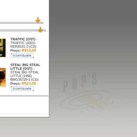
TRAFFIC (OST)
-
TRAFFIC (2001)
RDR6531-2 (CD)
R$14,00
Preço:
STEAL BIG STEAL
LITTLE (OST)
-
STEAL BIG STEAL
LITTLE (1995)
BMG35729-2 (CD)
R$23,00
Preço: