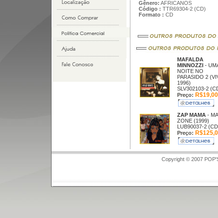
Gênero:
AFRICANOS
Código :
TTR69304-2 (CD)
Formato :
CD
MAFALDA
MINNOZZI
- UM
NOITE NO
PARASIDO 2 (V
1996)
SLV302103-2 (C
R$19,00
Preço:
ZAP MAMA
- MA
ZONE (1999)
LUB90037-2 (CD
R$125,0
Preço:
Copyright © 2007 POP'S