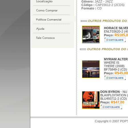
Gênero:
JAZZ - JAZZ
Código :
CAP15612-2 (2CDS)
Formato :
CD
HORACE SILV
ENLT03620-2 (4
R$185,0
Preço:
MYRIAM ALTE
WHERE IS
THERE (2008)
BF75849-2 (CD)
R$45,00
Preço:
DON BYRON
- NU
BLAXPLOITATION (
BLU493711-2 (CD)
R$47,00
Preço:
Copyright © 2007 POP'S