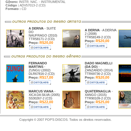
Gênero:
INSTR. NAC. - INSTRUMENTAL
Código :
ADV57013-2 (CD)
Formato :
CD
A DERIVA
- SUITE
A DERIVA
- A DERIVA
DO
2 (2008)
NAUFRAGO (2010)
TTR58149-2 (CD)
TTR58171-2 (CD)
R$20,00
Preço:
R$20,00
Preço:
FERNANDO
DADO MAGNELLI
MARTINS
-
(DA DO)
-
ZUNGU (2002)
ZANZANDO (2014)
DLR67816-2 (CD)
TTR69736-2 (CD)
R$17,00
R$20,00
Preço:
Preço:
MARCUS VIANA
-
QUATERNAGLIA
-
XICA DA SILVA (2005)
XANGO (2015)
SS30267-2 (CD)
TTR90109-2 (CD)
R$22,00
R$25,00
Preço:
Preço:
Copyright © 2007 POP'S DISCOS. Todos os direitos reservados.