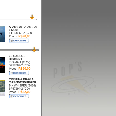
A DERIVA
- A DERIVA
1 (2005)
TTR58060-2 (CD)
R$20,00
Preço:
ZE CARLOS
BIGORNA
-
YRAMAIA (2022)
BF57689-2 (CD)
R$50,00
Preço:
CRISTINA BRAGA
/BRANDENBURGER
S.
- WHISPER (2016)
BF57294-2 (CD)
R$22,00
Preço: