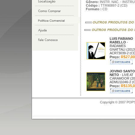
Gênero:
INSTR. NAC. - INSTR
Código :
TTR90897-2 (CD)
Formato :
CD
LUIS FABIANO
RABELLO
-
RADAMES
GNATTALI (2013
ACR73039-2 (CD
R$27,00
Preço:
JOVINO SANTO
NETO
- LIVE AT
CARAMOOR (20
ADMU11046-2 (
R$135,0
Preço:
Copyright © 2007 POP'S