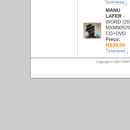
MANU
LAFER
-
WORD (20
MXM90570
CD+DVD
Preço:
R$39,00
Copyright © 2007 POP'S