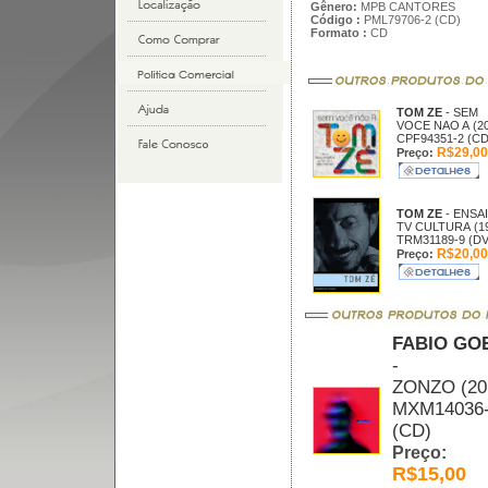
Gênero:
MPB CANTORES
Código :
PML79706-2 (CD)
Formato :
CD
TOM ZE
- SEM
VOCE NAO A (20
CPF94351-2 (CD
R$29,00
Preço:
TOM ZE
- ENSA
TV CULTURA (1
TRM31189-9 (D
R$20,00
Preço:
FABIO GO
-
ZONZO (20
MXM14036
(CD)
Preço:
R$15,00