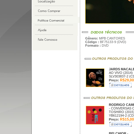
Gênero:
MPB CANTORES
Código :
BF75133-9 (DVD)
Formato :
DVD
JARDS MACAL
AO VIVO (2014)
SLV303837-2 (C
R$29,00
Preço:
RODRIGO CAM
- CONVERSAS 
TOSHIRO (2015
YB612194-2 (CD
R$15,00
Preço:
BELCHIOR
-