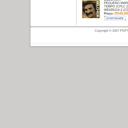
PEQUENO MAP
TEMPO (CPLC 2
WEA95214-2 (C
R$45,00
Preço:
Copyright © 2007 POP'S