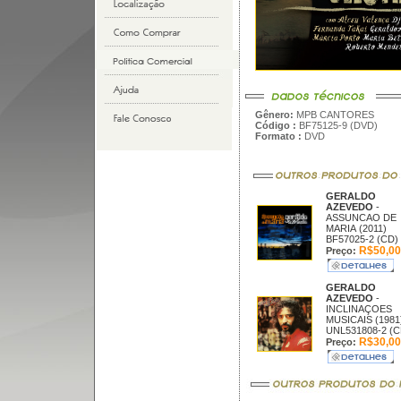
Gênero:
MPB CANTORES
Código :
BF75125-9 (DVD)
Formato :
DVD
GERALDO
AZEVEDO
-
ASSUNCAO DE
MARIA (2011)
BF57025-2 (CD)
R$50,00
Preço:
GERALDO
AZEVEDO
-
INCLINAÇOES
MUSICAIS (1981
UNL531808-2 (C
R$30,00
Preço: