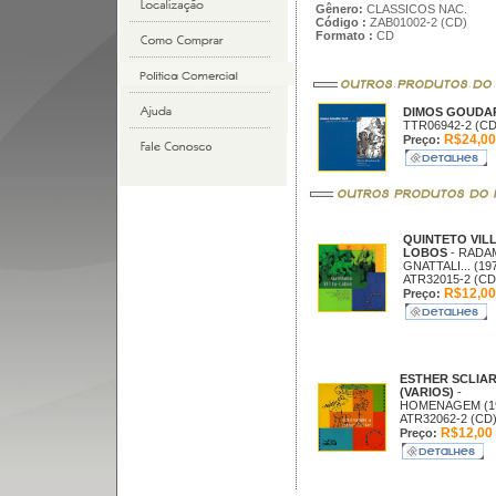
Gênero:
CLASSICOS NAC.
Código :
ZAB01002-2 (CD)
Formato :
CD
DIMOS GOUDA
TTR06942-2 (CD
R$24,00
Preço:
QUINTETO VIL
LOBOS
- RADA
GNATTALI... (19
ATR32015-2 (CD
R$12,00
Preço:
ESTHER SCLIA
(VARIOS)
-
HOMENAGEM (1
ATR32062-2 (CD
R$12,00
Preço: