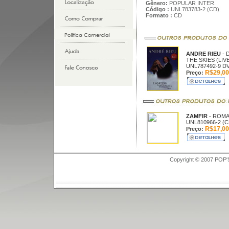
Gênero:
POPULAR INTER.
Código :
UNL783783-2 (CD)
Formato :
CD
ANDRE RIEU
-
THE SKIES (LIVE
UNL787492-9 D
R$29,00
Preço:
ZAMFIR
- ROMA
UNL810966-2 (C
R$17,00
Preço:
Copyright © 2007 POP'S