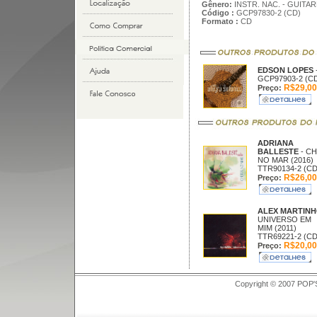
Gênero:
INSTR. NAC. - GUITAR
Código :
GCP97830-2 (CD)
Formato :
CD
EDSON LOPES
GCP97903-2 (C
R$29,00
Preço:
ADRIANA
BALLESTE
- C
NO MAR (2016)
TTR90134-2 (CD
R$26,00
Preço:
ALEX MARTIN
UNIVERSO EM
MIM (2011)
TTR69221-2 (CD
R$20,00
Preço:
Copyright © 2007 POP'S