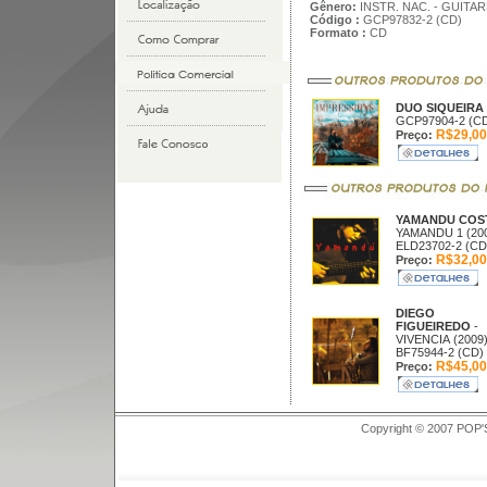
Gênero:
INSTR. NAC. - GUITAR
Código :
GCP97832-2 (CD)
Formato :
CD
DUO SIQUEIRA
GCP97904-2 (C
R$29,00
Preço:
YAMANDU COS
YAMANDU 1 (20
ELD23702-2 (CD
R$32,00
Preço:
DIEGO
FIGUEIREDO
-
VIVENCIA (2009
BF75944-2 (CD)
R$45,00
Preço:
Copyright © 2007 POP'S