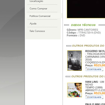
Gênero:
MPB CANTORES
Código :
TTR41720-9 (DVD)
Formato :
DVD
ROGERIO SKY
- TRILOGIA DO
CARNAVAIS (VI
2016)
COQ83213-9 (D
R$15,00
Preço:
IVAN LINS
- UM
NOVO
TEMPO (1999)
ABR00277-2 (CD
R$15,00
Preço:
PAULO MIKLO