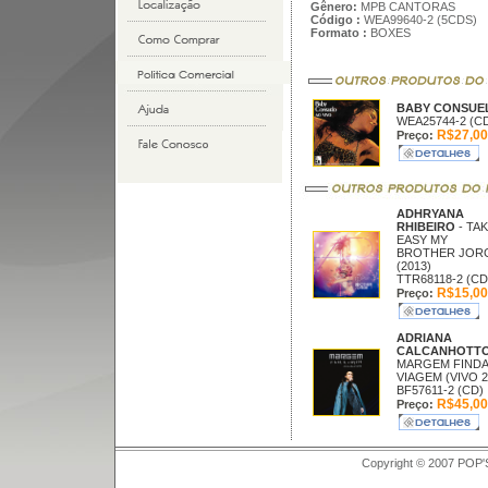
Gênero:
MPB CANTORAS
Código :
WEA99640-2 (5CDS)
Formato :
BOXES
BABY CONSUEL
WEA25744-2 (C
R$27,00
Preço:
ADHRYANA
RHIBEIRO
- TAK
EASY MY
BROTHER JOR
(2013)
TTR68118-2 (CD
R$15,00
Preço:
ADRIANA
CALCANHOTT
MARGEM FINDA
VIAGEM (VIVO 2
BF57611-2 (CD)
R$45,00
Preço:
Copyright © 2007 POP'S