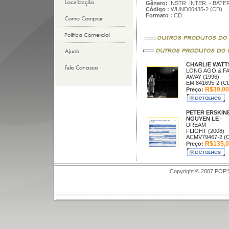
Gênero:
INSTR. INTER. - BAT
Código :
WUND00435-2 (CD)
Formato :
CD
CHARLIE WAT
LONG AGO & F
AWAY (1996)
EMI841695-2 (C
R$39,00
Preço:
PETER ERSKIN
NGUYEN LE
-
DREAM
FLIGHT (2008)
ACMV79467-2 (
R$135,0
Preço:
Copyright © 2007 POP'S