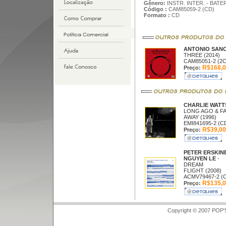
Gênero:
INSTR. INTER. - BAT
Código :
CAM85059-2 (CD)
Formato :
CD
ANTONIO SAN
THREE (2014)
CAM85051-2 (2
R$168,0
Preço:
CHARLIE WAT
LONG AGO & F
AWAY (1996)
EMI841695-2 (C
R$39,00
Preço:
PETER ERSKIN
NGUYEN LE
-
DREAM
FLIGHT (2008)
ACMV79467-2 (
R$135,0
Preço:
Copyright © 2007 POP'S