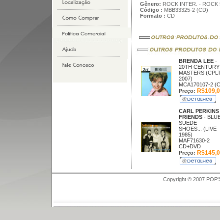
Gênero:
ROCK INTER. - ROCK 
Código :
MBB33325-2 (CD)
Formato :
CD
BRENDA LEE
-
20TH CENTURY
MASTERS (CPL
2007)
MCA170107-2 (
R$109,0
Preço:
CARL PERKINS
FRIENDS
- BLU
SUEDE
SHOES... (LIVE
1985)
MAF71630-2
CD+DVD
R$145,0
Preço:
Copyright © 2007 POP'S