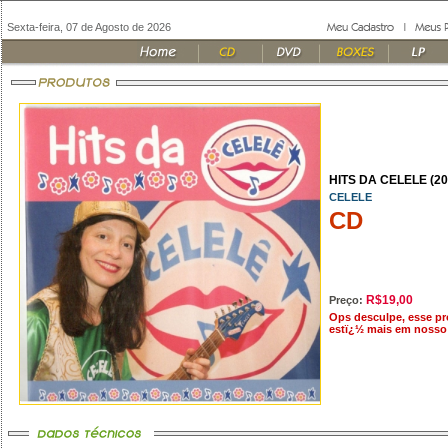
Sexta-feira, 07 de Agosto de 2026
HITS DA CELELE (20
CELELE
CD
R$19,00
Preço:
Ops desculpe, esse p
estï¿½ mais em nosso