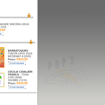
AMIZADE SINCERA (2014)
 (CD)
8,00
BARBATUQUES
-
TUM PA (VIVO 2014)
MCD83467-9 (DVD)
R$23,00
Preço:
CECILIA CAVALIERI
FRANCA
- TODA
COR (2006)
SS19981-2 (CD)
R$16,00
Preço: