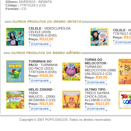
Gênero:
DIVERSOS - INFANTIL
Código :
TTR72129-2 (CD)
Formato :
CD
CELELE
- VIDEOCLIPES DA
CELELE
- 
CELELE (2019)
TTR79217-2
TTR92935-9 (DVD)
R$1
Preço:
R$32,00
Preço:
TURMA DO
TURMINHA DO
MELOCOTON
-
PACO
- TURMINHA
TURMA DO
DO PACO (2015)
MELOCOTON (1998)
TTR73169-9 (DVD)
UNL351123-2 (CD)
R$26,00
Preço:
R$9,00
Preço:
HELIO ZISKIND
-
ULTIMO TIPO
-
TREM
TRECO DA PATA
MALUCO... (2006)
CHOCA (2014)
MCD83365-2 (CD)
KLC28636-2 (CD)
R$15,00
R$22,00
Preço:
Preço:
Copyright © 2007 POP'S DISCOS. Todos os direitos reservados.