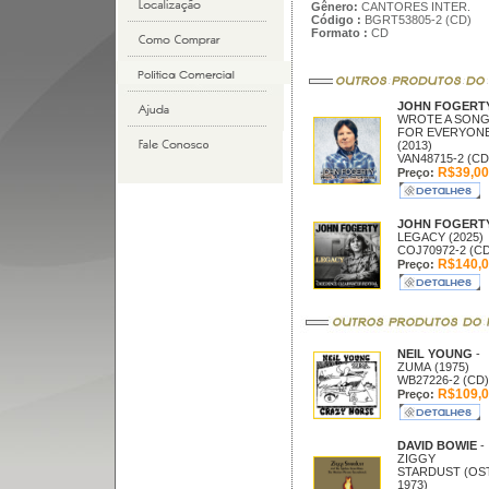
Gênero:
CANTORES INTER.
Código :
BGRT53805-2 (CD)
Formato :
CD
JOHN FOGERT
WROTE A SON
FOR EVERYON
(2013)
VAN48715-2 (CD
R$39,00
Preço:
JOHN FOGERT
LEGACY (2025)
COJ70972-2 (CD
R$140,0
Preço:
NEIL YOUNG
-
ZUMA (1975)
WB27226-2 (CD)
R$109,0
Preço:
DAVID BOWIE
-
ZIGGY
STARDUST (OS
1973)