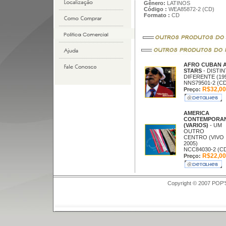
Gênero:
LATINOS
Código :
WEA85872-2 (CD)
Formato :
CD
AFRO CUBAN 
STARS
- DISTI
DIFERENTE (19
NNS79501-2 (CD
R$32,00
Preço:
AMERICA
CONTEMPORA
(VARIOS)
- UM
OUTRO
CENTRO (VIVO
2005)
NCC84030-2 (C
R$22,00
Preço:
Copyright © 2007 POP'S