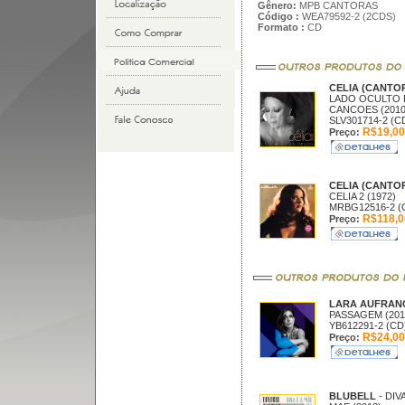
Gênero:
MPB CANTORAS
Código :
WEA79592-2 (2CDS)
Formato :
CD
CELIA (CANTO
LADO OCULTO 
CANCOES (2010
SLV301714-2 (C
R$19,00
Preço:
CELIA (CANTO
CELIA 2 (1972)
MRBG12516-2 (
R$118,0
Preço:
LARA AUFRAN
PASSAGEM (201
YB612291-2 (CD
R$24,00
Preço:
BLUBELL
- DIVA