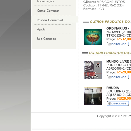
Gênero:
MPB CONJUNTOS
Código :
TTR42375-2 (CD)
Formato :
CD
ORDINARIUS
-
NOTAVEL (2018)
TTR03129-2 (CD
R$32,00
Preço:
MUNDO LIVRE 
POR POUCO (20
ABR00496-2 (CD
R$29,00
Preço:
RHUDIA
-
EQUILIBRIO (20
AQL53162-2 (CD
R$29,00
Preço:
Copyright © 2007 POP'S