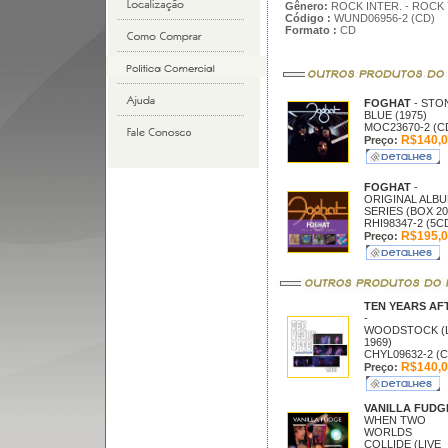
Gênero:
ROCK INTER. - ROCK 
Código :
WUND06956-2 (CD)
Formato :
CD
FOGHAT
- STO
BLUE (1975)
MOC23670-2 (C
R$140,0
Preço:
FOGHAT
-
ORIGINAL ALB
SERIES (BOX 20
RHI98347-2 (5C
R$195,0
Preço:
TEN YEARS AF
-
WOODSTOCK (L
1969)
CHYL09632-2 (C
R$140,0
Preço:
VANILLA FUD
WHEN TWO
WORLDS
COLLIDE (LIVE