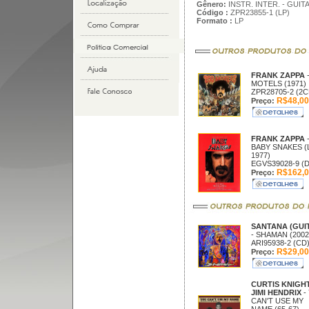
Gênero:
INSTR. INTER. - GUIT
Código :
ZPR23855-1 (LP)
Formato :
LP
FRANK ZAPPA
MOTELS (1971)
ZPR28705-2 (2C
R$48,00
Preço:
FRANK ZAPPA
BABY SNAKES (
1977)
EGVS39028-9 (
R$162,0
Preço:
SANTANA (GUI
- SHAMAN (2002
ARI95938-2 (CD
R$29,00
Preço:
CURTIS KNIGH
JIMI HENDRIX
-
CAN'T USE MY